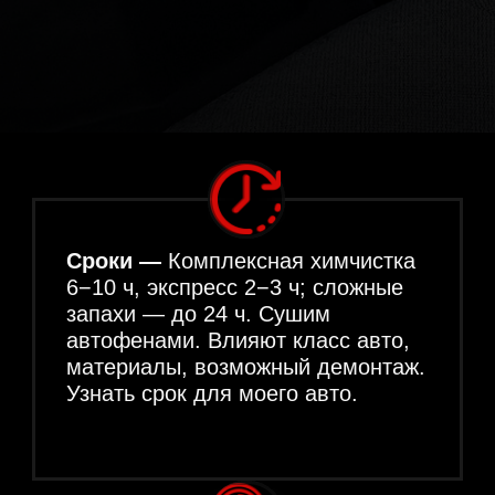
составы Koch‑Chemie, Dr. Schnell,
Pramol; тест‑участок для кожи
и алькантары. Закрываем
разъёмы, защищаем электронику,
работаем деликатно. Получить
список химии.
Гарантия
фиксируем в акте: если
пятно или запах проявятся в 30
дней — локально обработаем
бесплатно. Процедура обращения
прописана. Посмотреть условия
гарантии.