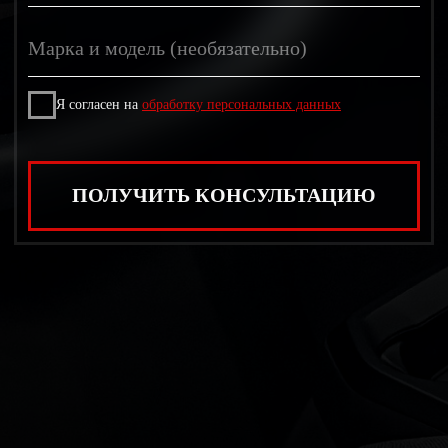
Сроки —
Комплексная химчистка
6−10 ч, экспресс 2−3 ч; сложные
запахи — до 24 ч. Сушим
автофенами. Влияют класс авто,
материалы, возможный демонтаж.
Узнать срок для моего авто.
Безопасность —
pH‑нейтральные