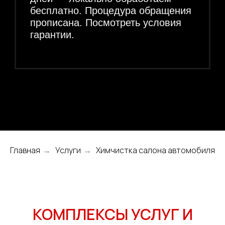
от 27 000 руб
разбором)
Подробнее
ДЕТЕЙЛИНГ
уборка салона
от 12 000 руб
Подробнее
Химчистка переднего сиденья
от 2 000 руб
(1 сиденье)
Химчистка заднего сиденья
от 4 000 руб
(задний диван)
Химчистка потолка
от 4 500 руб
Главная
Услуги
Химчистка салона автомобиля
→
→
Химчистка напольного
от 4 000 руб
покрытия
ЗАПИСАТЬСЯ
КОМПЛЕКСЫ УСЛУГ И