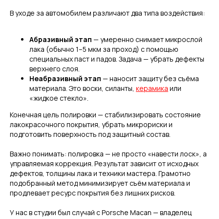
В уходе за автомобилем различают два типа воздействия:
Абразивный этап
— умеренно снимает микрослой
лака (обычно 1–5 мкм за проход) с помощью
специальных паст и падов. Задача — убрать дефекты
верхнего слоя.
Неабразивный этап
— наносит защиту без съёма
материала. Это воски, силанты,
керамика
или
«жидкое стекло».
Конечная цель полировки — стабилизировать состояние
лакокрасочного покрытия, убрать микрориски и
подготовить поверхность под защитный состав.
Важно понимать: полировка — не просто «навести лоск», а
управляемая коррекция. Результат зависит от исходных
дефектов, толщины лака и техники мастера. Грамотно
подобранный метод минимизирует съём материала и
продлевает ресурс покрытия без лишних рисков.
У нас в студии был случай с Porsche Macan — владелец