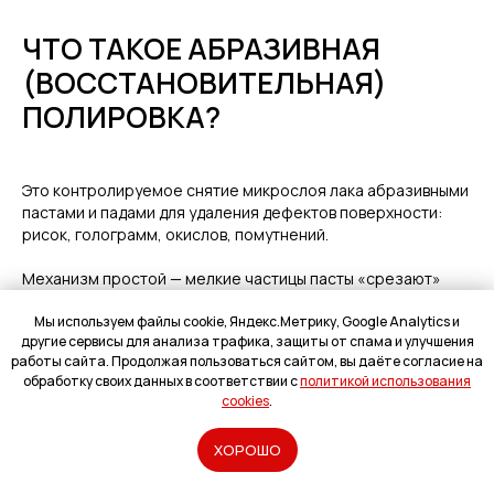
ЧТО ТАКОЕ АБРАЗИВНАЯ
(ВОССТАНОВИТЕЛЬНАЯ)
ПОЛИРОВКА?
Это контролируемое снятие микрослоя лака абразивными
пастами и падами для удаления дефектов поверхности:
рисок, голограмм, окислов, помутнений.
Механизм простой — мелкие частицы пасты «срезают»
верхний повреждённый слой, выравнивая поверхность.
Результат даёт долговременное оптическое улучшение:
Мы используем файлы cookie, Яндекс.Метрику, Google Analytics и
другие сервисы для анализа трафика, защиты от спама и улучшения
кузов становится ровным, блестящим, без искажений
работы сайта. Продолжая пользоваться сайтом, вы даёте согласие на
света.
обработку своих данных в соответствии с
политикой использования
cookies
.
Но у абразивной полировки есть предел по числу циклов —
лак имеет конечную толщину (обычно 40–60 мкм на
ХОРОШО
заводе). Каждый проход снимает материал, и рано или
Рассчитать
поздно запас исчерпывается.