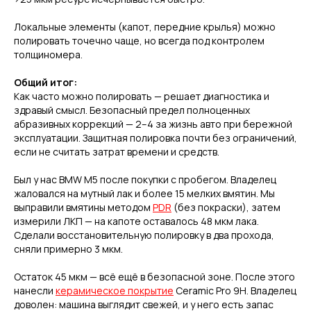
Локальные элементы (капот, передние крылья) можно
полировать точечно чаще, но всегда под контролем
толщиномера.
Общий итог:
Как часто можно полировать — решает диагностика и
здравый смысл. Безопасный предел полноценных
абразивных коррекций — 2–4 за жизнь авто при бережной
эксплуатации. Защитная полировка почти без ограничений,
если не считать затрат времени и средств.
Был у нас BMW M5 после покупки с пробегом. Владелец
жаловался на мутный лак и более 15 мелких вмятин. Мы
выправили вмятины методом
PDR
(без покраски), затем
измерили ЛКП — на капоте оставалось 48 мкм лака.
Сделали восстановительную полировку в два прохода,
сняли примерно 3 мкм.
Остаток 45 мкм — всё ещё в безопасной зоне. После этого
нанесли
керамическое покрытие
Ceramic Pro 9H. Владелец
доволен: машина выглядит свежей, и у него есть запас